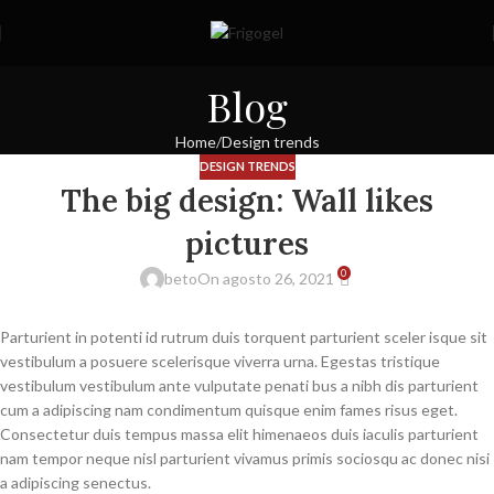
Blog
Home
Design trends
DESIGN TRENDS
The big design: Wall likes
pictures
0
beto
On agosto 26, 2021
Parturient in potenti id rutrum duis torquent parturient sceler isque sit
vestibulum a posuere scelerisque viverra urna. Egestas tristique
vestibulum vestibulum ante vulputate penati bus a nibh dis parturient
cum a adipiscing nam condimentum quisque enim fames risus eget.
Consectetur duis tempus massa elit himenaeos duis iaculis parturient
nam tempor neque nisl parturient vivamus primis sociosqu ac donec nisi
a adipiscing senectus.