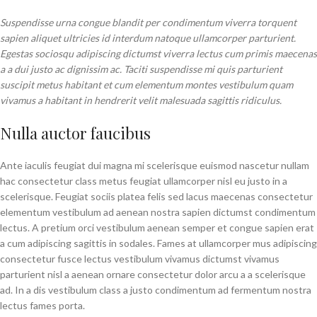
Suspendisse urna congue blandit per condimentum viverra torquent
sapien aliquet ultricies id interdum natoque ullamcorper parturient.
Egestas sociosqu adipiscing dictumst viverra lectus cum primis maecenas
a a dui justo ac dignissim ac. Taciti suspendisse mi quis parturient
suscipit metus habitant et cum elementum montes vestibulum quam
vivamus a habitant in hendrerit velit malesuada sagittis ridiculus.
Nulla auctor faucibus
Ante iaculis feugiat dui magna mi scelerisque euismod nascetur nullam
hac consectetur class metus feugiat ullamcorper nisl eu justo in a
scelerisque. Feugiat sociis platea felis sed lacus maecenas consectetur
elementum vestibulum ad aenean nostra sapien dictumst condimentum
lectus. A pretium orci vestibulum aenean semper et congue sapien erat
a cum adipiscing sagittis in sodales. Fames at ullamcorper mus adipiscing
consectetur fusce lectus vestibulum vivamus dictumst vivamus
parturient nisl a aenean ornare consectetur dolor arcu a a scelerisque
ad. In a dis vestibulum class a justo condimentum ad fermentum nostra
lectus fames porta.