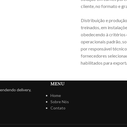
cliente, no formato e g
Distribuição e produção 
treinados, em instalaç
obedecendo à critérios
operacionais padrão, s
por responsável técnico
fornecedores selecionad
habilitados para export
MENU
endendo delivery,
Home
Sobre Nós
Contato