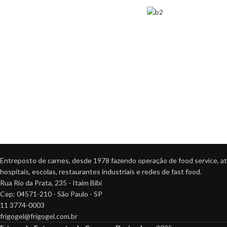
Entreposto de carnes, desde 1978 fazendo operação de food service, at
hospitais, escolas, restaurantes industriais e redes de fast food.
Rua Rio da Prata, 235 - Itaim Bibi
Cep: 04571-210 - São Paulo - SP
11 3774-0003
frigogel@frigogel.com.br